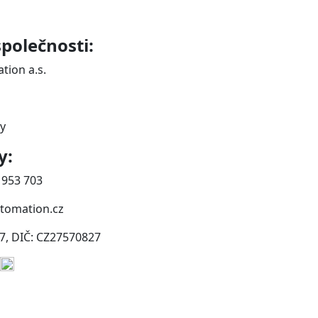
polečnosti:
ion a.s.
y
y:
7 953 703
tomation.cz
7, DIČ: CZ27570827